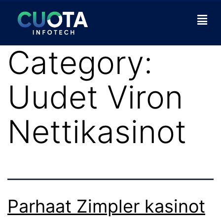
Category:
Uudet Viron
Nettikasinot
Parhaat Zimpler kasinot