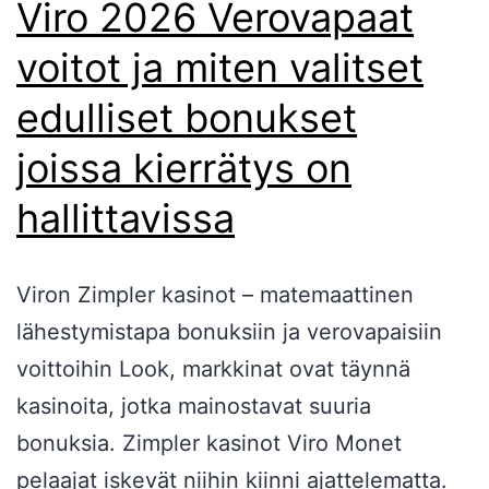
Viro 2026 Verovapaat
voitot ja miten valitset
edulliset bonukset
joissa kierrätys on
hallittavissa
Viron Zimpler kasinot – matemaattinen
lähestymistapa bonuksiin ja verovapaisiin
voittoihin Look, markkinat ovat täynnä
kasinoita, jotka mainostavat suuria
bonuksia. Zimpler kasinot Viro Monet
pelaajat iskevät niihin kiinni ajattelematta.