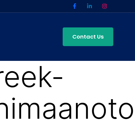
Contact Us
eek-
chimaanot