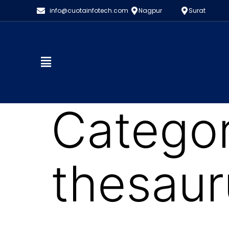
info@cuotainfotech.com
Nagpur
Surat
Catego
thesaur