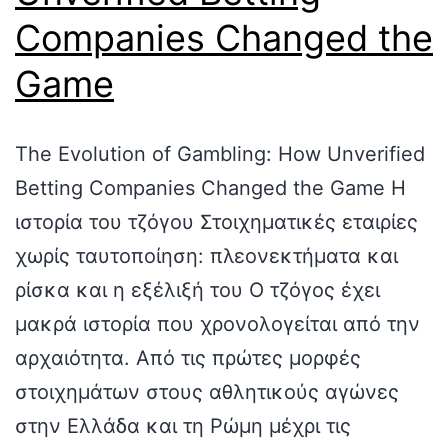
Companies Changed the
Game
The Evolution of Gambling: How Unverified
Betting Companies Changed the Game Η
ιστορία του τζόγου Στοιχηματικές εταιρίες
χωρίς ταυτοποίηση: πλεονεκτήματα και
ρίσκα και η εξέλιξή του Ο τζόγος έχει
μακρά ιστορία που χρονολογείται από την
αρχαιότητα. Από τις πρώτες μορφές
στοιχημάτων στους αθλητικούς αγώνες
στην Ελλάδα και τη Ρώμη μέχρι τις