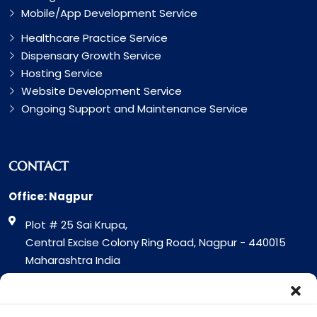
Mobile/App Development Service
Healthcare Practice Service
Dispensary Growth Service
Hosting Service
Website Development Service
Ongoing Support and Maintenance Service
CONTACT
Office: Nagpur
Plot # 25 Sai Krupa,
Central Excise Colony Ring Road, Nagpur - 440015
Maharashtra India
Office: Surat
317 Green Plaza Motha Varacha, Near VIP Circle