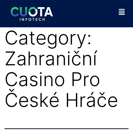
Category:
Zahraniční
Casino Pro
České Hráče