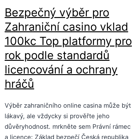
Bezpečný výběr pro
Zahraniční casino vklad
100kc Top platformy pro
rok podle standardů
licencování a ochrany
hráčů
Výběr zahraničního online casina může být
lákavý, ale vždycky si prověřte jeho
důvěryhodnost. mrkněte sem Právní rámec
a licence: Základ bezpečí Česká republika