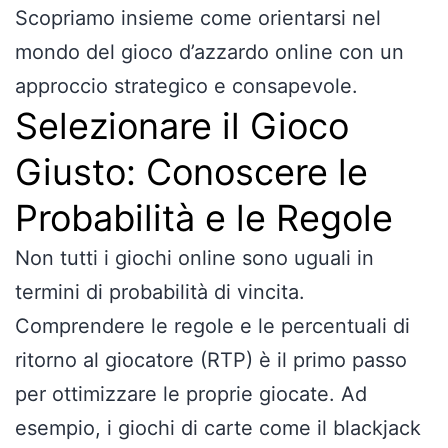
Scopriamo insieme come orientarsi nel
mondo del gioco d’azzardo online con un
approccio strategico e consapevole.
Selezionare il Gioco
Giusto: Conoscere le
Probabilità e le Regole
Non tutti i giochi online sono uguali in
termini di probabilità di vincita.
Comprendere le regole e le percentuali di
ritorno al giocatore (RTP) è il primo passo
per ottimizzare le proprie giocate. Ad
esempio, i giochi di carte come il blackjack