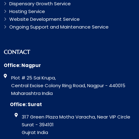
Dispensary Growth Service
Hosting Service
Website Development Service
Ongoing Support and Maintenance Service
CONTACT
Office: Nagpur
Plot # 25 Sai Krupa,
Central Excise Colony Ring Road, Nagpur - 440015
Maharashtra India
Office: Surat
317 Green Plaza Motha Varacha, Near VIP Circle
Surat - 394101
Gujrat India