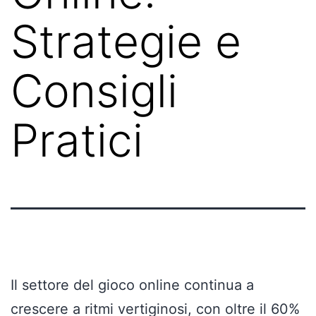
Strategie e
Consigli
Pratici
Il settore del gioco online continua a
crescere a ritmi vertiginosi, con oltre il 60%