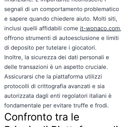
segnali di un comportamento problematico
e sapere quando chiedere aiuto. Molti siti,
inclusi quelli affidabili come
it-wonaco.com
,
offrono strumenti di autoesclusione e limiti
di deposito per tutelare i giocatori.
Inoltre, la sicurezza dei dati personali e
delle transazioni è un aspetto cruciale.
Assicurarsi che la piattaforma utilizzi
protocolli di crittografia avanzati e sia
autorizzata dagli enti regolatori italiani è
fondamentale per evitare truffe e frodi.
Confronto tra le