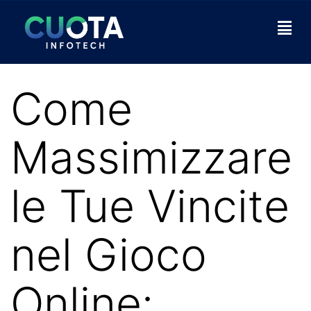
Come
Massimizzare
le Tue Vincite
nel Gioco
Online: