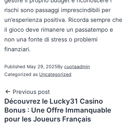
gestire il proprio budget e riconoscere i
rischi sono passaggi imprescindibili per
un’esperienza positiva. Ricorda sempre che
il gioco deve rimanere un passatempo e
non una fonte di stress o problemi
finanziari.
Published
May 29, 2025
By
cuotaadmin
Categorized as
Uncategorized
Previous post
Découvrez le Lucky31 Casino
Bonus : Une Offre Immanquable
pour les Joueurs Français