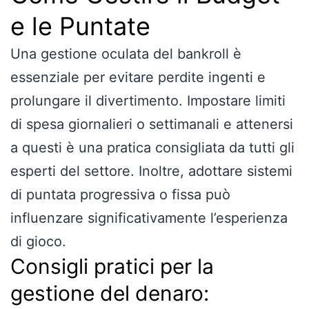
e le Puntate
Una gestione oculata del bankroll è
essenziale per evitare perdite ingenti e
prolungare il divertimento. Impostare limiti
di spesa giornalieri o settimanali e attenersi
a questi è una pratica consigliata da tutti gli
esperti del settore. Inoltre, adottare sistemi
di puntata progressiva o fissa può
influenzare significativamente l’esperienza
di gioco.
Consigli pratici per la
gestione del denaro: