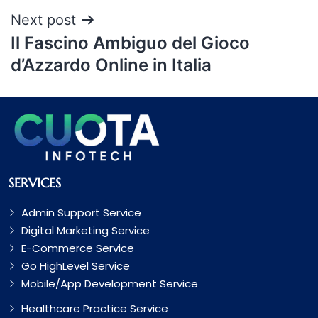
Next post
Il Fascino Ambiguo del Gioco
d’Azzardo Online in Italia
SERVICES
Admin Support Service
Digital Marketing Service
E-Commerce Service
Go HighLevel Service
Mobile/App Development Service
Healthcare Practice Service