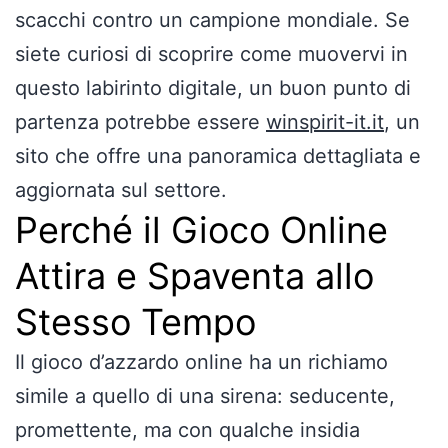
scacchi contro un campione mondiale. Se
siete curiosi di scoprire come muovervi in
questo labirinto digitale, un buon punto di
partenza potrebbe essere
winspirit-it.it
, un
sito che offre una panoramica dettagliata e
aggiornata sul settore.
Perché il Gioco Online
Attira e Spaventa allo
Stesso Tempo
Il gioco d’azzardo online ha un richiamo
simile a quello di una sirena: seducente,
promettente, ma con qualche insidia