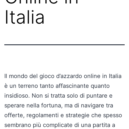
Italia
Il mondo del gioco d’azzardo online in Italia
è un terreno tanto affascinante quanto
insidioso. Non si tratta solo di puntare e
sperare nella fortuna, ma di navigare tra
offerte, regolamenti e strategie che spesso
sembrano più complicate di una partita a