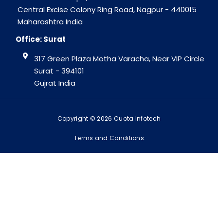
Central Excise Colony Ring Road, Nagpur - 440015
Maharashtra India
Office: Surat
317 Green Plaza Motha Varacha, Near VIP Circle
Surat - 394101
Gujrat India
Copyright © 2026 Cuota Infotech
Terms and Conditions