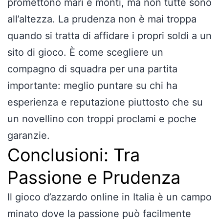
promettono mari e monti, ma non tutte sono
all’altezza. La prudenza non è mai troppa
quando si tratta di affidare i propri soldi a un
sito di gioco. È come scegliere un
compagno di squadra per una partita
importante: meglio puntare su chi ha
esperienza e reputazione piuttosto che su
un novellino con troppi proclami e poche
garanzie.
Conclusioni: Tra
Passione e Prudenza
Il gioco d’azzardo online in Italia è un campo
minato dove la passione può facilmente