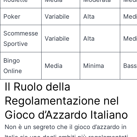
Poker
Variabile
Alta
Med
Scommesse
Variabile
Alta
Med
Sportive
Bingo
Media
Minima
Bass
Online
Il Ruolo della
Regolamentazione nel
Gioco d’Azzardo Italiano
Non è un segreto che il gioco d’azzardo in