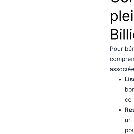
ple
Bil
Pour bén
comprend
associée
Lis
bon
ce 
Res
un 
pou