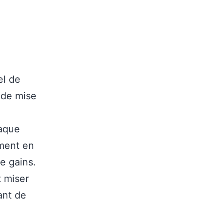
el de
 de mise
aque
mment en
de gains.
t miser
ant de