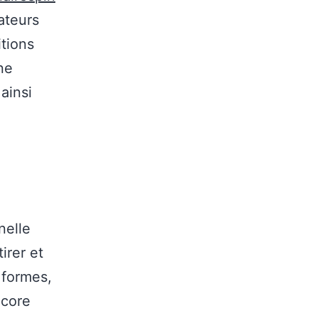
ateurs
tions
ne
ainsi
nelle
irer et
 formes,
ncore