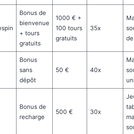
Bonus de
1000 € +
Ma
bienvenue
respin
100 tours
35x
so
+ tours
gratuits
de
gratuits
Bonus
Ma
sans
50 €
40x
so
dépôt
un
Je
Bonus de
ta
500 €
30x
recharge
ma
so