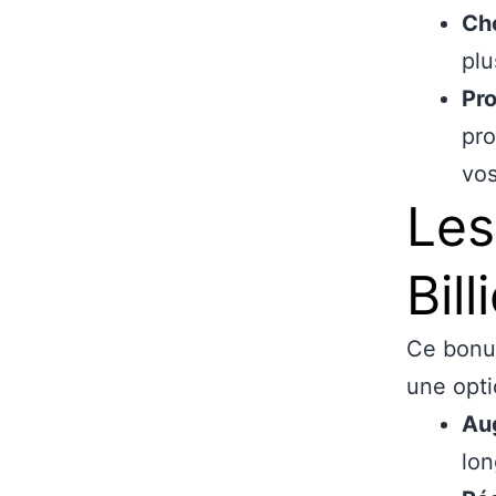
Cho
plu
Pro
pro
vos
Les
Bil
Ce bonus
une opti
Aug
lon