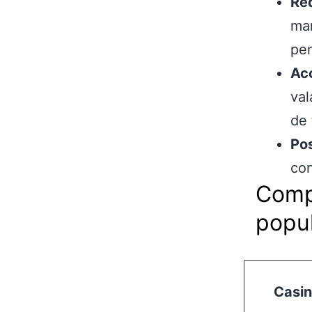
Réd
man
per
Acc
val
de 
Pos
con
Comp
popul
Casi