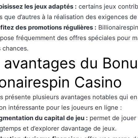
isissez les jeux adaptés :
certains jeux contri
s que d’autres à la réalisation des exigences de
fitez des promotions régulières :
Billionairespi
pose fréquemment des offres spéciales pour m
 chances.
 avantages du Bonu
lionairespin Casino
 présente plusieurs avantages notables qui en
on intéressante pour les joueurs en ligne :
mentation du capital de jeu :
permet de jouer 
gtemps et d’explorer davantage de jeux.