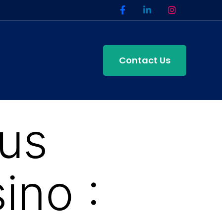
Contact Us
us
ino :