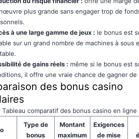
uction du risque financier :
offre une marge d
œuvre plus grande sans engager trop de fond
sonnels.
ès à une large gamme de jeux :
le bonus est 
able sur un grand nombre de machines à sous e
table.
sibilité de gains réels :
même si le bonus est s
ditions, il offre une vraie chance de gagner de 
araison des bonus casino
aires
Tableau comparatif des bonus casino en ligne
Type de
Montant
Exigences
no
bonus
maximum
de mise
é