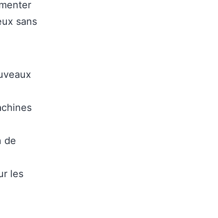
gmenter
jeux sans
ouveaux
achines
n de
r les