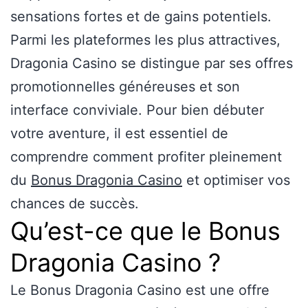
sensations fortes et de gains potentiels.
Parmi les plateformes les plus attractives,
Dragonia Casino se distingue par ses offres
promotionnelles généreuses et son
interface conviviale. Pour bien débuter
votre aventure, il est essentiel de
comprendre comment profiter pleinement
du
Bonus Dragonia Casino
et optimiser vos
chances de succès.
Qu’est-ce que le Bonus
Dragonia Casino ?
Le Bonus Dragonia Casino est une offre