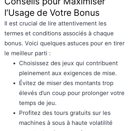
Conseils pour Maximiser
l’Usage de Votre Bonus
Il est crucial de lire attentivement les
termes et conditions associés à chaque
bonus. Voici quelques astuces pour en tirer
le meilleur parti :
Choisissez des jeux qui contribuent
pleinement aux exigences de mise.
Évitez de miser des montants trop
élevés d’un coup pour prolonger votre
temps de jeu.
Profitez des tours gratuits sur les
machines à sous à haute volatilité