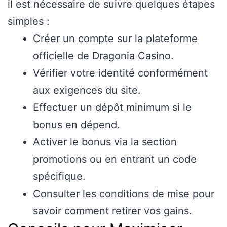
il est nécessaire de suivre quelques étapes
simples :
Créer un compte sur la plateforme
officielle de Dragonia Casino.
Vérifier votre identité conformément
aux exigences du site.
Effectuer un dépôt minimum si le
bonus en dépend.
Activer le bonus via la section
promotions ou en entrant un code
spécifique.
Consulter les conditions de mise pour
savoir comment retirer vos gains.