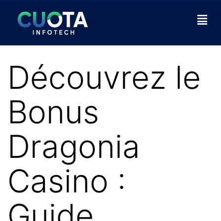
Découvrez le
Bonus
Dragonia
Casino :
Guide