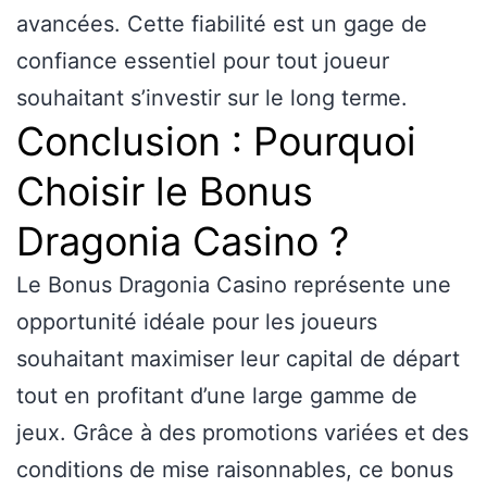
avancées. Cette fiabilité est un gage de
confiance essentiel pour tout joueur
souhaitant s’investir sur le long terme.
Conclusion : Pourquoi
Choisir le Bonus
Dragonia Casino ?
Le Bonus Dragonia Casino représente une
opportunité idéale pour les joueurs
souhaitant maximiser leur capital de départ
tout en profitant d’une large gamme de
jeux. Grâce à des promotions variées et des
conditions de mise raisonnables, ce bonus