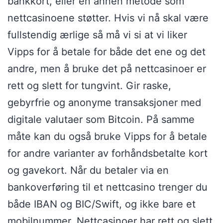
bankkort, eller en annen metode som
nettcasinoene støtter. Hvis vi nå skal være
fullstendig ærlige så må vi si at vi liker
Vipps for å betale for både det ene og det
andre, men å bruke det på nettcasinoer er
rett og slett for tungvint. Gir raske,
gebyrfrie og anonyme transaksjoner med
digitale valutaer som Bitcoin. På samme
måte kan du også bruke Vipps for å betale
for andre varianter av forhåndsbetalte kort
og gavekort. Når du betaler via en
bankoverføring til et nettcasino trenger du
både IBAN og BIC/Swift, og ikke bare et
mobilnummer. Nettcasinoer har rett og slett