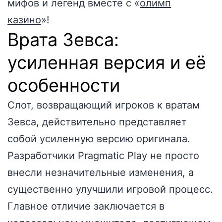
мифов и легенд вместе с «
олимп
казино
»!
Врата Зевса:
усиленная версия и её
особенности
Слот, возвращающий игроков к вратам
Зевса, действительно представляет
собой усиленную версию оригинала.
Разработчики Pragmatic Play не просто
внесли незначительные изменения, а
существенно улучшили игровой процесс.
Главное отличие заключается в