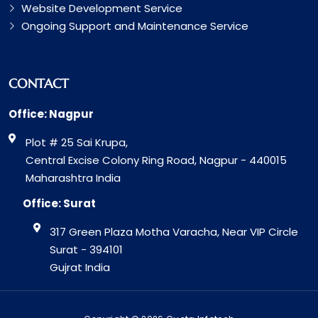
Website Development Service
Ongoing Support and Maintenance Service
CONTACT
Office: Nagpur
Plot # 25 Sai Krupa,
Central Excise Colony Ring Road, Nagpur - 440015
Maharashtra India
Office: Surat
317 Green Plaza Motha Varacha, Near VIP Circle
Surat - 394101
Gujrat India