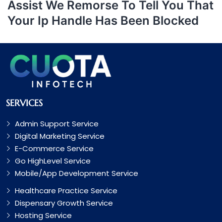
Assist We Remorse To Tell You That
Your Ip Handle Has Been Blocked
SERVICES
Admin Support Service
Digital Marketing Service
E-Commerce Service
Go HighLevel Service
Mobile/App Development Service
Healthcare Practice Service
Dispensary Growth Service
Hosting Service