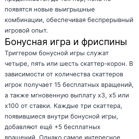
появятся новые выигрышные
комбинации, обеспечивая беспрерывный
игровой опыт.
Бонусная игра и фриспины
Триггером бонусной игры служат
четыре, пять или шесть скаттер-корон. В
зависимости от количества скаттеров
игрок получает 15 бесплатных вращений,
а также мгновенную выплату x3, x5 или
x100 от ставки. Каждые три скаттера,
появившиеся внутри бонусной игры,
добавляют ещё +5 бесплатных
вращений. Однако самое интересное