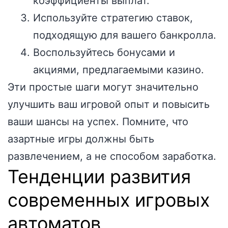
коэффициенты выплат.
Используйте стратегию ставок,
подходящую для вашего банкролла.
Воспользуйтесь бонусами и
акциями, предлагаемыми казино.
Эти простые шаги могут значительно
улучшить ваш игровой опыт и повысить
ваши шансы на успех. Помните, что
азартные игры должны быть
развлечением, а не способом заработка.
Тенденции развития
современных игровых
автоматов