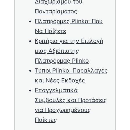
Διαχωρισμού του
Πονταρίσματος
Πλατφόρμες Plinko: Πού
Να Παίξετε
Κριτήρια για την Επιλογή
μιας Αξιόπιστης
Πλατφόρμας Plinko
Τύποι Plinko: Παραλλαγές
και Νέες Εκδοχές
Επαγγελματικά
Συμβουλές και Προτάσεις
για Προχωρημένους
Παίκτες