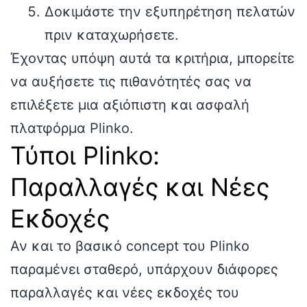
Δοκιμάστε την εξυπηρέτηση πελατών
πριν καταχωρήσετε.
Έχοντας υπόψη αυτά τα κριτήρια, μπορείτε
να αυξήσετε τις πιθανότητές σας να
επιλέξετε μια αξιόπιστη και ασφαλή
πλατφόρμα Plinko.
Τύποι Plinko:
Παραλλαγές και Νέες
Εκδοχές
Αν και το βασικό concept του Plinko
παραμένει σταθερό, υπάρχουν διάφορες
παραλλαγές και νέες εκδοχές του