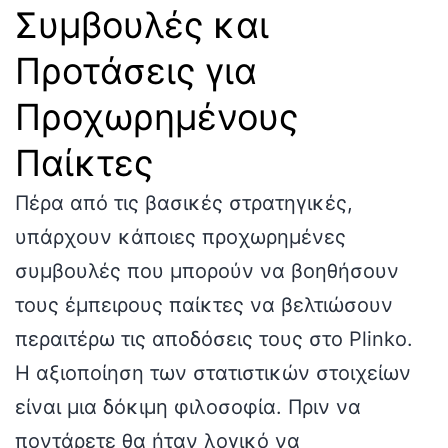
Συμβουλές και
Προτάσεις για
Προχωρημένους
Παίκτες
Πέρα από τις βασικές στρατηγικές,
υπάρχουν κάποιες προχωρημένες
συμβουλές που μπορούν να βοηθήσουν
τους έμπειρους παίκτες να βελτιώσουν
περαιτέρω τις αποδόσεις τους στο Plinko.
Η αξιοποίηση των στατιστικών στοιχείων
είναι μια δόκιμη φιλοσοφία. Πριν να
ποντάρετε θα ήταν λογικό να