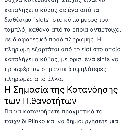
καταλήξει ο κύβος σε ένα από τα
διαθέσιμα “slots” στο κάτω μέρος του
ταμπλό, καθένα από τα οποία αντιστοιχεί
σε διαφορετικό ποσό πληρωμής. Η
πληρωμή εξαρτάται από το slot στο οποίο
καταλήγει ο κύβος, με ορισμένα slots να
προσφέρουν σημαντικά υψηλότερες
πληρωμές από άλλα.
Η Σημασία της Κατανόησης
των Πιθανοτήτων
Για να κατανοήσετε πραγματικά το
παιχνίδι Plinko και να δημιουργήσετε μια