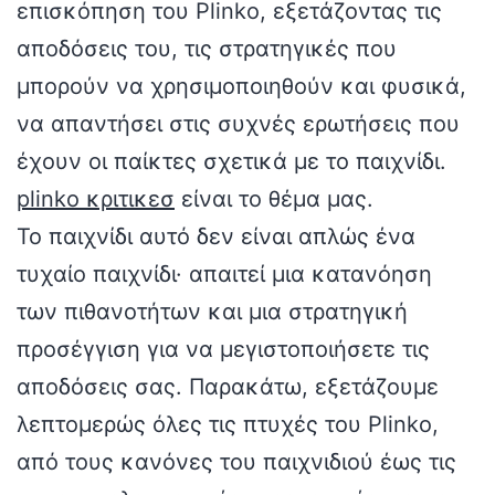
επισκόπηση του Plinko, εξετάζοντας τις
αποδόσεις του, τις στρατηγικές που
μπορούν να χρησιμοποιηθούν και φυσικά,
να απαντήσει στις συχνές ερωτήσεις που
έχουν οι παίκτες σχετικά με το παιχνίδι.
plinko κριτικεσ
είναι το θέμα μας.
Το παιχνίδι αυτό δεν είναι απλώς ένα
τυχαίο παιχνίδι· απαιτεί μια κατανόηση
των πιθανοτήτων και μια στρατηγική
προσέγγιση για να μεγιστοποιήσετε τις
αποδόσεις σας. Παρακάτω, εξετάζουμε
λεπτομερώς όλες τις πτυχές του Plinko,
από τους κανόνες του παιχνιδιού έως τις