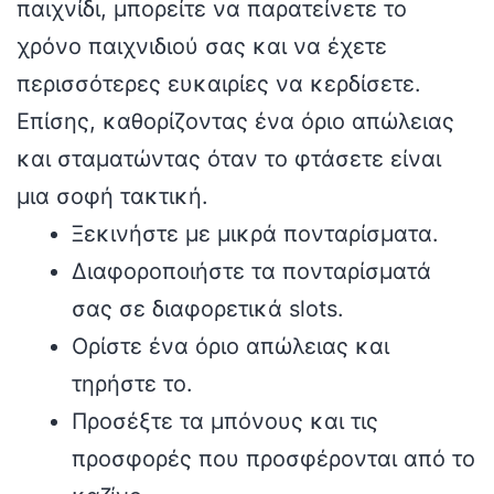
παιχνίδι, μπορείτε να παρατείνετε το
χρόνο παιχνιδιού σας και να έχετε
περισσότερες ευκαιρίες να κερδίσετε.
Επίσης, καθορίζοντας ένα όριο απώλειας
και σταματώντας όταν το φτάσετε είναι
μια σοφή τακτική.
Ξεκινήστε με μικρά πονταρίσματα.
Διαφοροποιήστε τα πονταρίσματά
σας σε διαφορετικά slots.
Ορίστε ένα όριο απώλειας και
τηρήστε το.
Προσέξτε τα μπόνους και τις
προσφορές που προσφέρονται από το