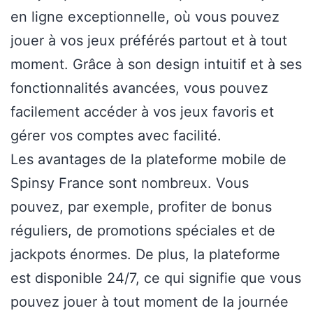
en ligne exceptionnelle, où vous pouvez
jouer à vos jeux préférés partout et à tout
moment. Grâce à son design intuitif et à ses
fonctionnalités avancées, vous pouvez
facilement accéder à vos jeux favoris et
gérer vos comptes avec facilité.
Les avantages de la plateforme mobile de
Spinsy France sont nombreux. Vous
pouvez, par exemple, profiter de bonus
réguliers, de promotions spéciales et de
jackpots énormes. De plus, la plateforme
est disponible 24/7, ce qui signifie que vous
pouvez jouer à tout moment de la journée