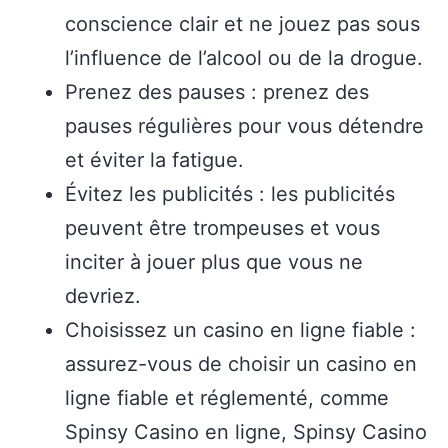
conscience clair et ne jouez pas sous
l’influence de l’alcool ou de la drogue.
Prenez des pauses : prenez des
pauses régulières pour vous détendre
et éviter la fatigue.
Évitez les publicités : les publicités
peuvent être trompeuses et vous
inciter à jouer plus que vous ne
devriez.
Choisissez un casino en ligne fiable :
assurez-vous de choisir un casino en
ligne fiable et réglementé, comme
Spinsy Casino en ligne, Spinsy Casino