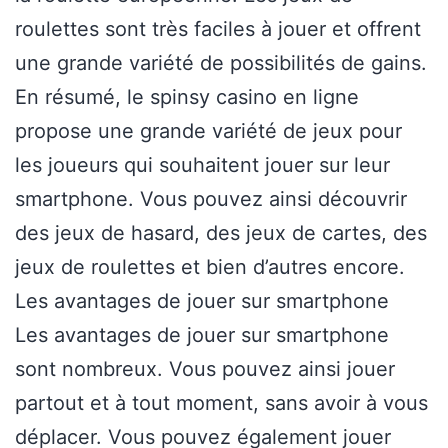
roulettes sont très faciles à jouer et offrent
une grande variété de possibilités de gains.
En résumé, le spinsy casino en ligne
propose une grande variété de jeux pour
les joueurs qui souhaitent jouer sur leur
smartphone. Vous pouvez ainsi découvrir
des jeux de hasard, des jeux de cartes, des
jeux de roulettes et bien d’autres encore.
Les avantages de jouer sur smartphone
Les avantages de jouer sur smartphone
sont nombreux. Vous pouvez ainsi jouer
partout et à tout moment, sans avoir à vous
déplacer. Vous pouvez également jouer