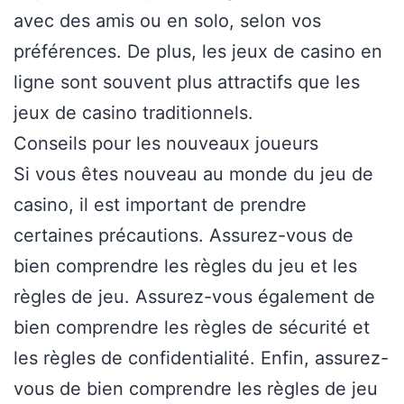
avec des amis ou en solo, selon vos
préférences. De plus, les jeux de casino en
ligne sont souvent plus attractifs que les
jeux de casino traditionnels.
Conseils pour les nouveaux joueurs
Si vous êtes nouveau au monde du jeu de
casino, il est important de prendre
certaines précautions. Assurez-vous de
bien comprendre les règles du jeu et les
règles de jeu. Assurez-vous également de
bien comprendre les règles de sécurité et
les règles de confidentialité. Enfin, assurez-
vous de bien comprendre les règles de jeu