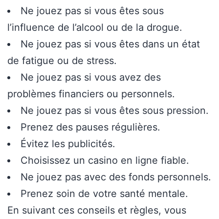
Ne jouez pas si vous êtes sous
l’influence de l’alcool ou de la drogue.
Ne jouez pas si vous êtes dans un état
de fatigue ou de stress.
Ne jouez pas si vous avez des
problèmes financiers ou personnels.
Ne jouez pas si vous êtes sous pression.
Prenez des pauses régulières.
Évitez les publicités.
Choisissez un casino en ligne fiable.
Ne jouez pas avec des fonds personnels.
Prenez soin de votre santé mentale.
En suivant ces conseils et règles, vous