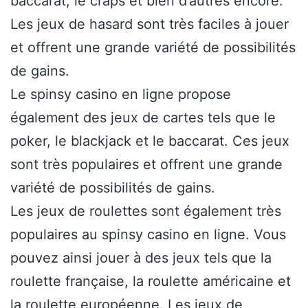
baccarat, le craps et bien d’autres encore.
Les jeux de hasard sont très faciles à jouer
et offrent une grande variété de possibilités
de gains.
Le spinsy casino en ligne propose
également des jeux de cartes tels que le
poker, le blackjack et le baccarat. Ces jeux
sont très populaires et offrent une grande
variété de possibilités de gains.
Les jeux de roulettes sont également très
populaires au spinsy casino en ligne. Vous
pouvez ainsi jouer à des jeux tels que la
roulette française, la roulette américaine et
la roulette européenne. Les jeux de