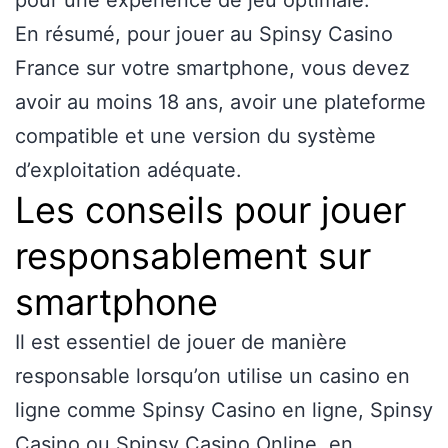
En résumé, pour jouer au Spinsy Casino
France sur votre smartphone, vous devez
avoir au moins 18 ans, avoir une plateforme
compatible et une version du système
d’exploitation adéquate.
Les conseils pour jouer
responsablement sur
smartphone
Il est essentiel de jouer de manière
responsable lorsqu’on utilise un casino en
ligne comme Spinsy Casino en ligne, Spinsy
Casino ou Spinsy Casino Online, en