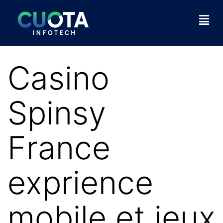
Casino
Spinsy
France
exprience
mobile et jeux