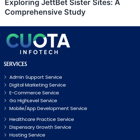
Exploring JettBet Sister Sites: A
Comprehensive Study
SERVICES
Admin Support Service
Digital Marketing Service
E-Commerce Service
Go HighLevel Service
Mobile/App Development Service
Healthcare Practice Service
Dispensary Growth Service
Hosting Service