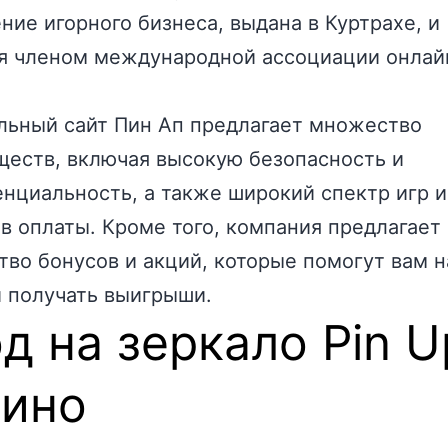
ние игорного бизнеса, выдана в Куртрахе, и
я членом международной ассоциации онлай
ьный сайт Пин Ап предлагает множество
еств, включая высокую безопасность и
нциальность, а также широкий спектр игр и
в оплаты. Кроме того, компания предлагает
во бонусов и акций, которые помогут вам н
и получать выигрыши.
д на зеркало Pin U
зино