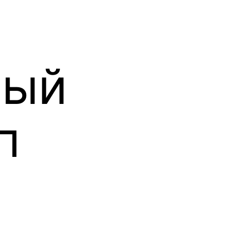
ный
п