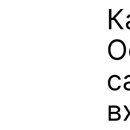
К
О
с
в