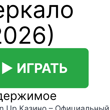
еркало
2026)
▶️ ИГРАТЬ
держимое
in Up Казино – Официальный