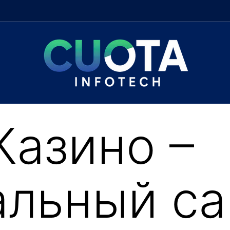
Казино –
льный са