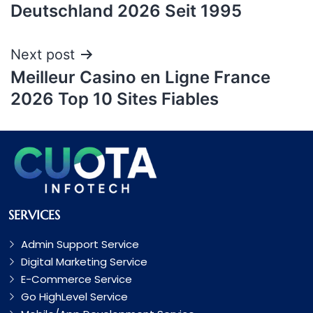
Deutschland 2026 Seit 1995
Next post
Meilleur Casino en Ligne France
2026 Top 10 Sites Fiables
SERVICES
Admin Support Service
Digital Marketing Service
E-Commerce Service
Go HighLevel Service