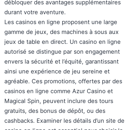
débloquer des avantages supplémentaires
durant votre aventure.
Les casinos en ligne proposent une large
gamme de jeux, des machines à sous aux
jeux de table en direct. Un casino en ligne
autorisé se distingue par son engagement
envers la sécurité et l’équité, garantissant
ainsi une expérience de jeu sereine et
agréable. Ces promotions, offertes par des
casinos en ligne comme Azur Casino et
Magical Spin, peuvent inclure des tours
gratuits, des bonus de dépôt, ou des
cashbacks. Examiner les détails d’un site de