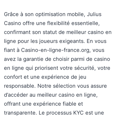
Grâce à son optimisation mobile, Julius
Casino offre une flexibilité essentielle,
confirmant son statut de meilleur casino en
ligne pour les joueurs exigeants. En vous
fiant à Casino-en-ligne-france.org, vous
avez la garantie de choisir parmi de casino
en ligne qui priorisent votre sécurité, votre
confort et une expérience de jeu
responsable. Notre sélection vous assure
d’accéder au meilleur casino en ligne,
offrant une expérience fiable et
transparente. Le processus KYC est une