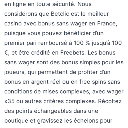
en ligne en toute sécurité. Nous
considérons que Betclic est le meilleur
casino avec bonus sans wager en France,
puisque vous pouvez bénéficier d’un
premier pari remboursé à 100 % jusqu’à 100
€, et être crédité en Freebets. Les bonus
sans wager sont des bonus simples pour les
joueurs, qui permettent de profiter d’un
bonus en argent réel ou en free spins sans
conditions de mises complexes, avec wager
x35 ou autres critères complexes. Récoltez
des points échangeables dans une
boutique et gravissez les échelons pour