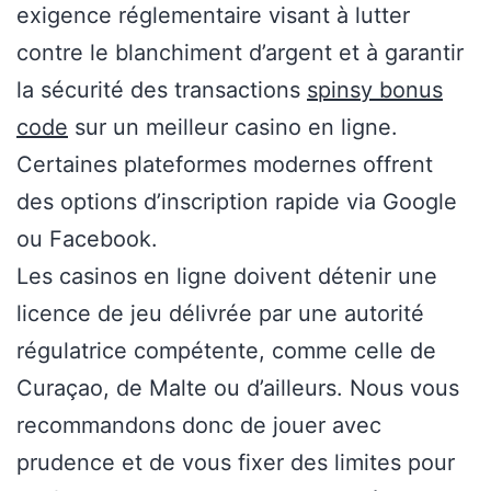
exigence réglementaire visant à lutter
contre le blanchiment d’argent et à garantir
la sécurité des transactions
spinsy bonus
code
sur un meilleur casino en ligne.
Certaines plateformes modernes offrent
des options d’inscription rapide via Google
ou Facebook.
Les casinos en ligne doivent détenir une
licence de jeu délivrée par une autorité
régulatrice compétente, comme celle de
Curaçao, de Malte ou d’ailleurs. Nous vous
recommandons donc de jouer avec
prudence et de vous fixer des limites pour