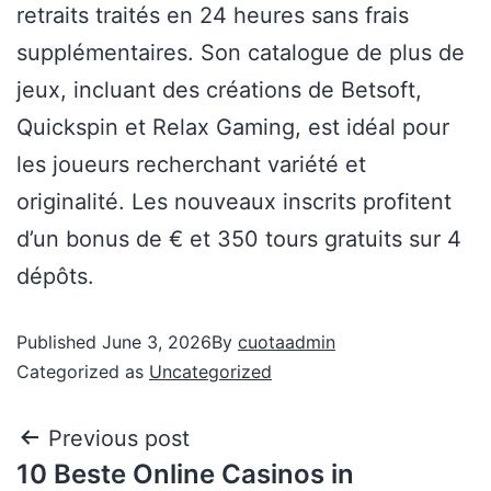
retraits traités en 24 heures sans frais
supplémentaires. Son catalogue de plus de
jeux, incluant des créations de Betsoft,
Quickspin et Relax Gaming, est idéal pour
les joueurs recherchant variété et
originalité. Les nouveaux inscrits profitent
d’un bonus de € et 350 tours gratuits sur 4
dépôts.
Published
June 3, 2026
By
cuotaadmin
Categorized as
Uncategorized
Previous post
10 Beste Online Casinos in