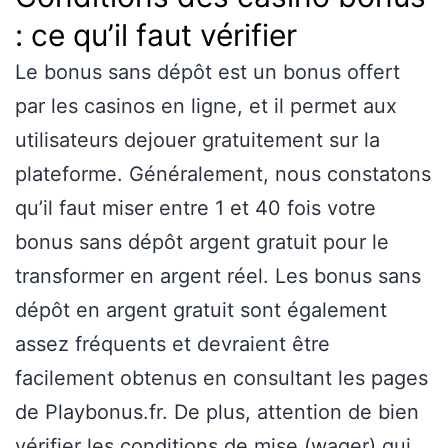
: ce qu’il faut vérifier
Le bonus sans dépôt est un bonus offert
par les casinos en ligne, et il permet aux
utilisateurs dejouer gratuitement sur la
plateforme. Généralement, nous constatons
qu’il faut miser entre 1 et 40 fois votre
bonus sans dépôt argent gratuit pour le
transformer en argent réel. Les bonus sans
dépôt en argent gratuit sont également
assez fréquents et devraient être
facilement obtenus en consultant les pages
de Playbonus.fr. De plus, attention de bien
vérifier les conditions de mise (wager) qui