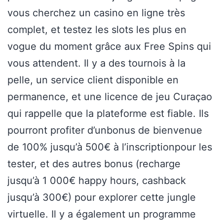
vous cherchez un casino en ligne très
complet, et testez les slots les plus en
vogue du moment grâce aux Free Spins qui
vous attendent. Il y a des tournois à la
pelle, un service client disponible en
permanence, et une licence de jeu Curaçao
qui rappelle que la plateforme est fiable. Ils
pourront profiter d’unbonus de bienvenue
de 100% jusqu’à 500€ à l’inscriptionpour les
tester, et des autres bonus (recharge
jusqu’à 1 000€ happy hours, cashback
jusqu’à 300€) pour explorer cette jungle
virtuelle. Il y a également un programme