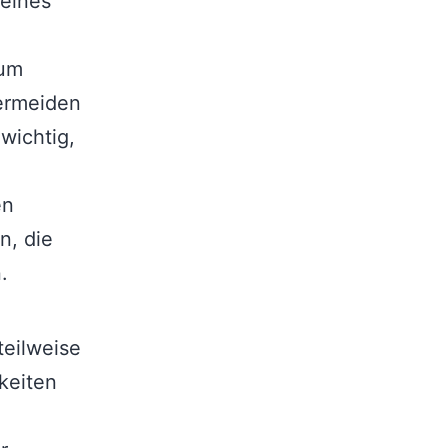
 eines
 um
ermeiden
wichtig,
en
n, die
.
teilweise
keiten