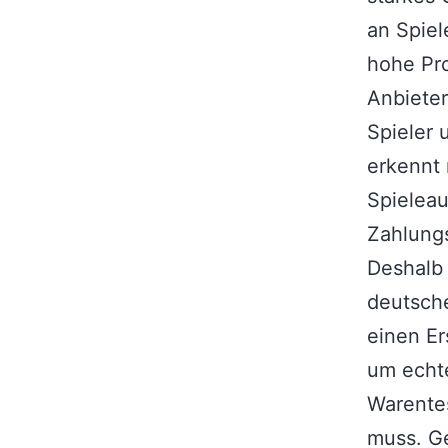
an Spiel
hohe Pro
Anbieter
Spieler 
erkennt 
Spieleau
Zahlung
Deshalb 
deutsche
einen Er
um echte
Warente
muss. G