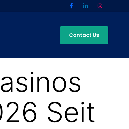
Contact Us
Casinos
026 Seit