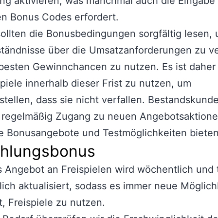
ng aktivieren, was manchmal auch die Eingabe
en Bonus Codes erfordert.
sollten die Bonusbedingungen sorgfältig lesen,
ständnisse über die Umsatzanforderungen zu v
besten Gewinnchancen zu nutzen. Es ist daher 
spiele innerhalb dieser Frist zu nutzen, um
stellen, dass sie nicht verfallen. Bestandskund
n regelmäßig Zugang zu neuen Angebotsaktione
ve Bonusangebote und Testmöglichkeiten bieten
ahlungsbonus
 Angebot an Freispielen wird wöchentlich und 
lich aktualisiert, sodass es immer neue Möglich
t, Freispiele zu nutzen.