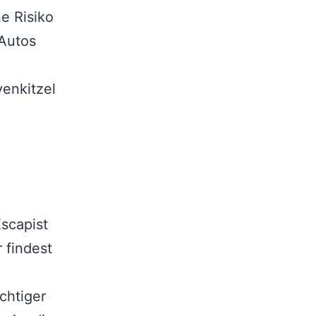
e Risiko
 Autos
venkitzel
Escapist
 findest
ichtiger