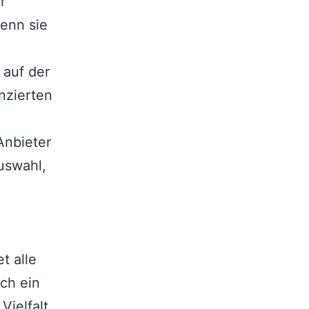
r
wenn sie
 auf der
enzierten
Anbieter
uswahl,
t alle
ich ein
Vielfalt