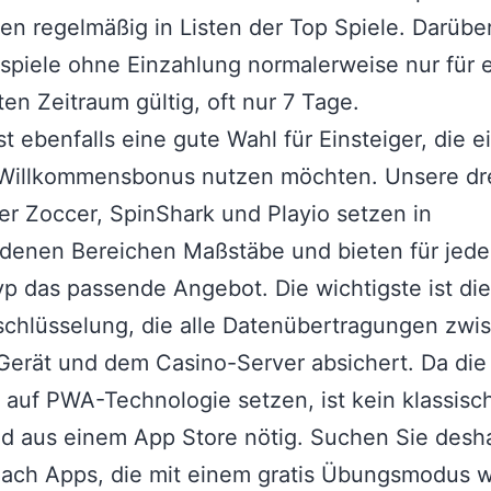
en regelmäßig in Listen der Top Spiele. Darübe
ispiele ohne Einzahlung normalerweise nur für 
en Zeitraum gültig, oft nur 7 Tage.
st ebenfalls eine gute Wahl für Einsteiger, die e
 Willkommensbonus nutzen möchten. Unsere dr
er Zoccer, SpinShark und Playio setzen in
edenen Bereichen Maßstäbe und bieten für jed
yp das passende Angebot. Die wichtigste ist die
chlüsselung, die alle Datenübertragungen zwi
erät und dem Casino-Server absichert. Da die
 auf PWA-Technologie setzen, ist kein klassisc
d aus einem App Store nötig. Suchen Sie desh
nach Apps, die mit einem gratis Übungsmodus 