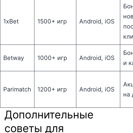
Бо
нов
1xBet
1500+ игр
Android, iOS
по
кл
Бо
Betway
1000+ игр
Android, iOS
и к
Ак
Parimatch
1200+ игр
Android, iOS
на 
Дополнительные
советы для