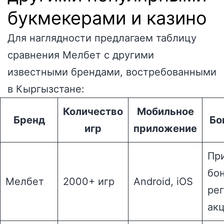
букмекерами и казино
Для наглядности предлагаем таблицу
сравнения Мелбет с другими
известными брендами, востребованными
в Кыргызстане:
Количество
Мобильное
Бренд
Бо
игр
приложение
Пр
бон
Мелбет
2000+ игр
Android, iOS
ре
ак