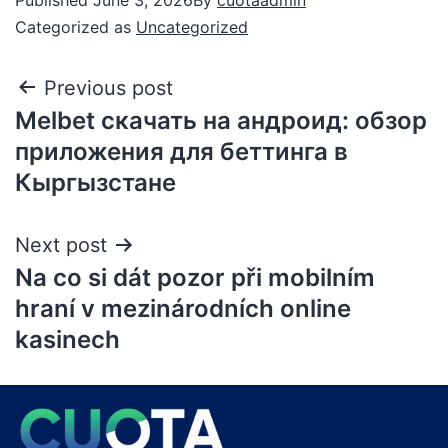
Categorized as
Uncategorized
Previous post
Melbet скачать на андроид: обзор
приложения для беттинга в
Кыргызстане
Next post
Na co si dát pozor při mobilním
hraní v mezinárodních online
kasinech