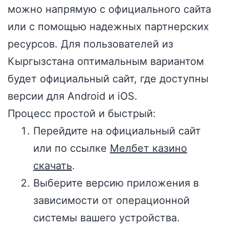
можно напрямую с официального сайта
или с помощью надежных партнерских
ресурсов. Для пользователей из
Кыргызстана оптимальным вариантом
будет официальный сайт, где доступны
версии для Android и iOS.
Процесс простой и быстрый:
Перейдите на официальный сайт
или по ссылке
Мелбет казино
скачать
.
Выберите версию приложения в
зависимости от операционной
системы вашего устройства.