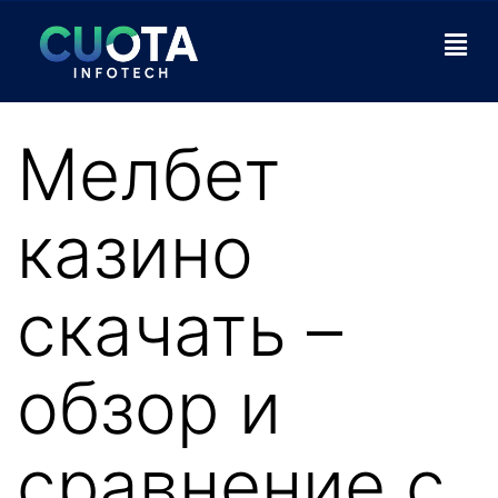
Мелбет
казино
скачать –
обзор и
сравнение с