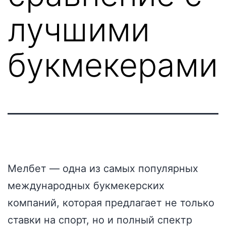
лучшими
букмекерами
Мелбет — одна из самых популярных
международных букмекерских
компаний, которая предлагает не только
ставки на спорт, но и полный спектр