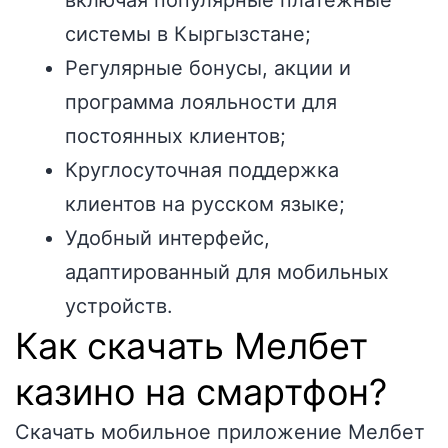
системы в Кыргызстане;
Регулярные бонусы, акции и
программа лояльности для
постоянных клиентов;
Круглосуточная поддержка
клиентов на русском языке;
Удобный интерфейс,
адаптированный для мобильных
устройств.
Как скачать Мелбет
казино на смартфон?
Скачать мобильное приложение Мелбет