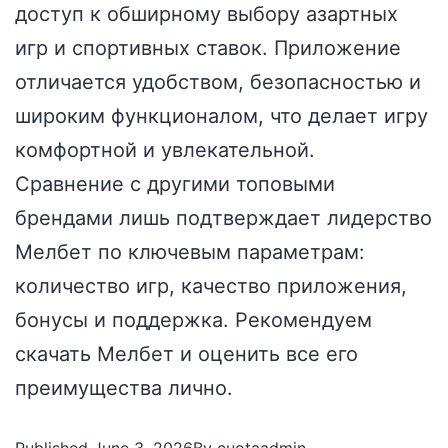
доступ к обширному выбору азартных
игр и спортивных ставок. Приложение
отличается удобством, безопасностью и
широким функционалом, что делает игру
комфортной и увлекательной.
Сравнение с другими топовыми
брендами лишь подтверждает лидерство
Мелбет по ключевым параметрам:
количество игр, качество приложения,
бонусы и поддержка. Рекомендуем
скачать Мелбет и оценить все его
преимущества лично.
Published
June 3, 2026
By
cuotaadmin