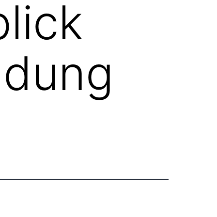
lick
ndung