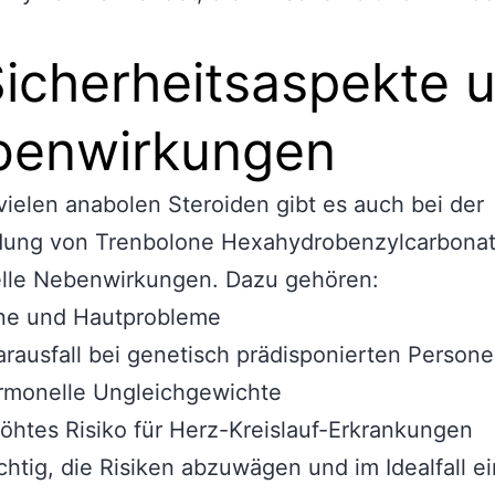
Sicherheitsaspekte 
benwirkungen
vielen anabolen Steroiden gibt es auch bei der
ung von Trenbolone Hexahydrobenzylcarbona
elle Nebenwirkungen. Dazu gehören:
ne und Hautprobleme
rausfall bei genetisch prädisponierten Person
rmonelle Ungleichgewichte
öhtes Risiko für Herz-Kreislauf-Erkrankungen
ichtig, die Risiken abzuwägen und im Idealfall e