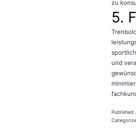
zu konsu
5. 
Trenbol
leistung
sportlic
und ver
gewünsc
minimier
fachkund
Published
Categoriz