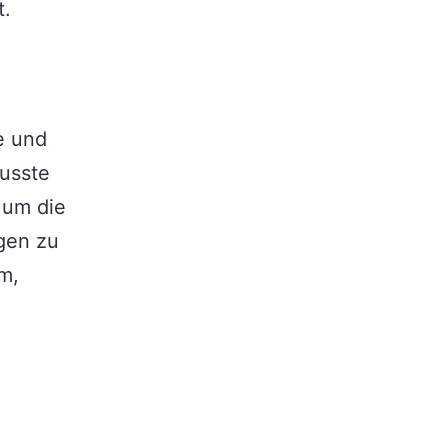
t.
e und
wusste
 um die
gen zu
m,