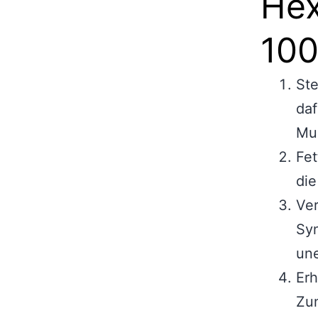
Hex
10
Ste
daf
Mu
Fet
die
Ver
Syn
une
Erh
Zun