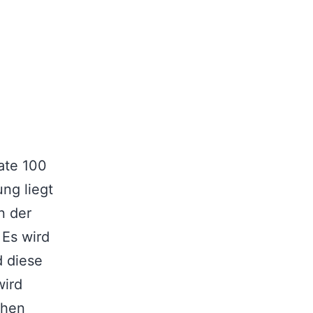
ate 100
ng liegt
n der
 Es wird
d diese
wird
chen