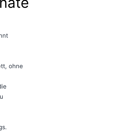
nate
nnt
tt, ohne
die
au
gs.