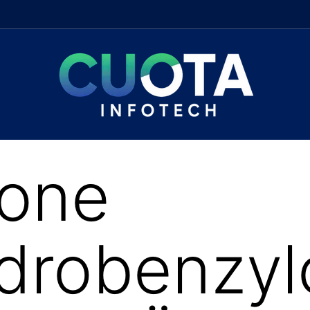
lone
drobenzyl