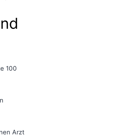
und
te 100
en
inen Arzt