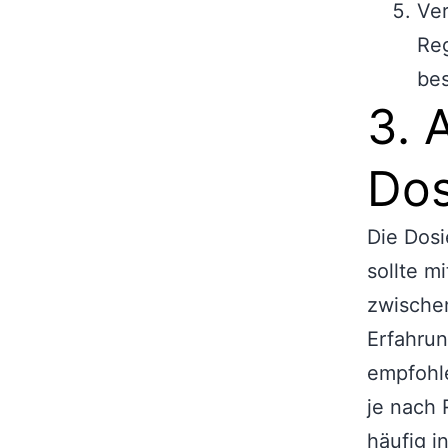
Ver
Reg
be
3. 
Dos
Die Dos
sollte m
zwische
Erfahrun
empfohle
je nach 
häufig i