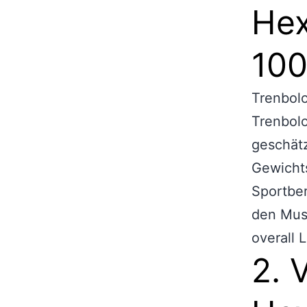
Hex
100
Trenbol
Trenbolo
geschätz
Gewichts
Sportbe
den Musk
overall 
2. 