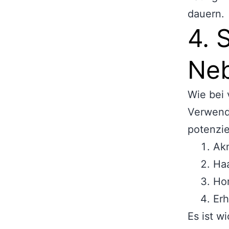
dauern.
4. 
Ne
Wie bei 
Verwend
potenzi
Ak
Haa
Ho
Erh
Es ist w