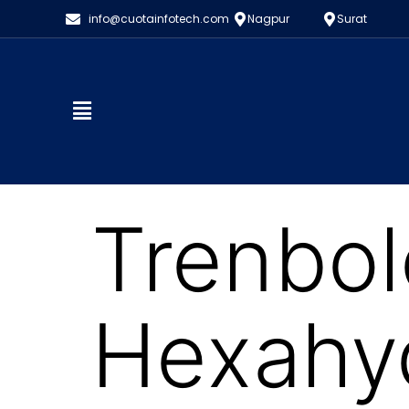
info@cuotainfotech.com
Nagpur
Surat
Trenbo
Hexahy