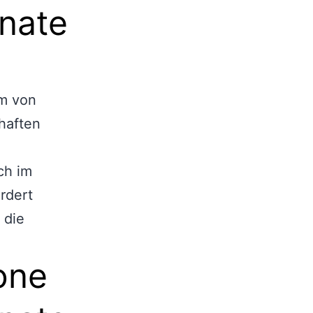
nate
rm von
haften
ch im
rdert
 die
one