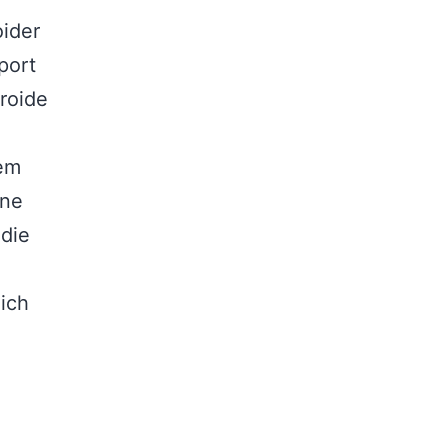
oider
port
roide
sem
one
 die
ich