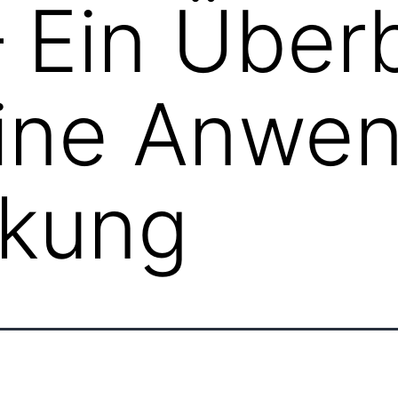
– Ein Überb
eine Anwe
rkung