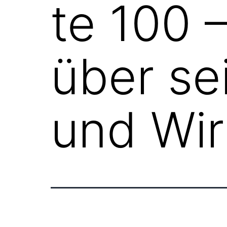
te 100 
über s
und Wi