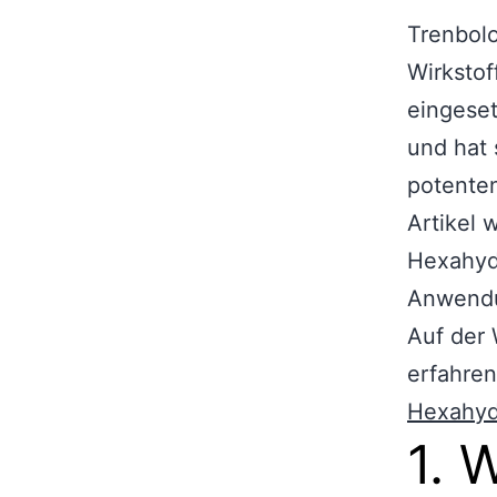
Trenbolo
Wirkstof
eingeset
und hat 
potente
Artikel 
Hexahydr
Anwendu
Auf der 
erfahren
Hexahyd
1. 