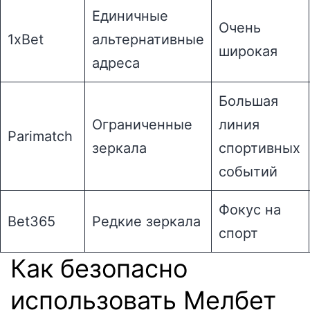
Единичные
Очень
1xBet
альтернативные
широкая
адреса
Большая
Ограниченные
линия
Parimatch
зеркала
спортивных
событий
Фокус на
Bet365
Редкие зеркала
спорт
Как безопасно
использовать Мелбет