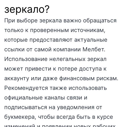
зеркало?
При выборе зеркала важно обращаться
только к проверенным источникам,
которые предоставляют актуальные
ссылки от самой компании Мелбет.
Использование нелегальных зеркал
может привести к потере доступа к
аккаунту или даже финансовым рискам.
Рекомендуется также использовать
официальные каналы связи и
подписываться на уведомления от
букмекера, чтобы всегда быть в курсе
изменений и появлении новых рабочих