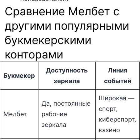
Сравнение Мелбет с
другими популярными
букмекерскими
конторами
Доступность
Линия
Букмекер
зеркала
событий
Широкая —
Да, постоянные
спорт,
Мелбет
рабочие
киберспорт,
зеркала
казино