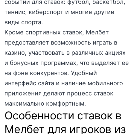
событий для ставок: футбол, баскетбол,
теннис, киберспорт и многие другие
виды спорта.
Кроме спортивных ставок, Мелбет
предоставляет возможность играть в
казино, участвовать в различных акциях
и бонусных программах, что выделяет ее
на фоне конкурентов. Удобный
интерфейс сайта и наличие мобильного
приложения делают процесс ставок
максимально комфортным.
Особенности ставок в
Мелбет для игроков из