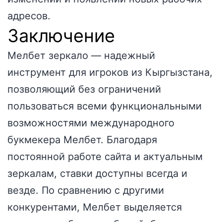
адресов.
Заключение
Мелбет зеркало — надежный
инструмент для игроков из Кыргызстана,
позволяющий без ограничений
пользоваться всеми функциональными
возможностями международного
букмекера Мелбет. Благодаря
постоянной работе сайта и актуальным
зеркалам, ставки доступны всегда и
везде. По сравнению с другими
конкурентами, Мелбет выделяется