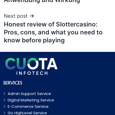
Next post
Honest review of Slottercasino:
Pros, cons, and what you need to
know before playing
SERVICES
Admin Support Service
Digital Marketing Service
E-Commerce Service
Go HighLevel Service