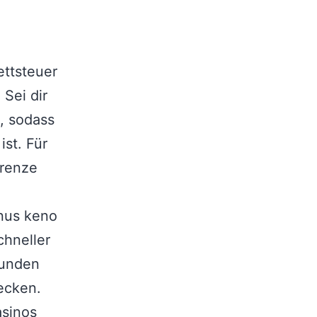
ettsteuer
Sei dir
, sodass
st. Für
Grenze
chneller
bunden
ecken.
asinos