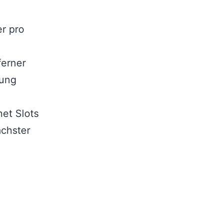
er pro
ferner
lung
et Slots
ächster