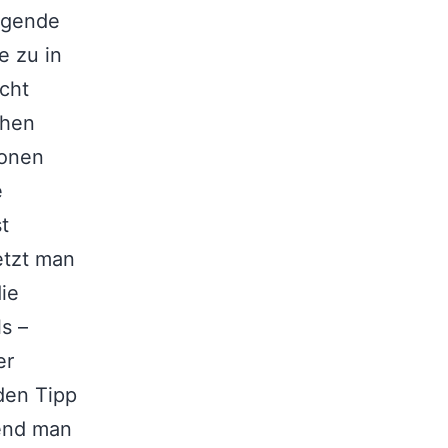
lgende
e zu in
echt
chen
ionen
e
t
etzt man
ie
s –
er
den Tipp
hend man