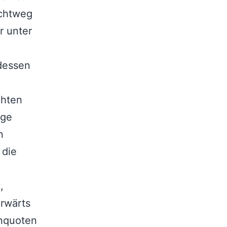
ichtweg
r unter
dessen
chten
nge
n
 die
,
orwärts
nnquoten