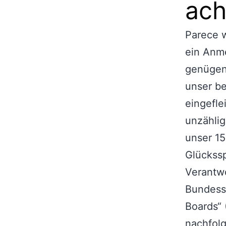
ach
Parece w
ein Anm
genügend
unser be
eingefle
unzähli
unser 1
Glückssp
Verantwo
Bundess
Boards“ 
nachfolg