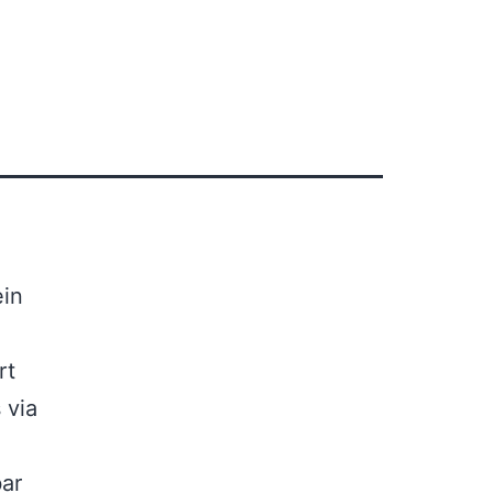
ein
rt
 via
bar