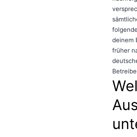
versprec
sämtlich
folgende
deinem B
früher n
deutsche
Betreibe
Wel
Aus
unt