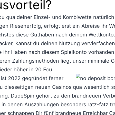
svorteil?
 du qua deiner Einzel- und Kombiwette natürlich
igen Riesenerfolg, erfolgt erst ein Abreise ihr W
chstes diese Guthaben nach deinem Wettkonto. 
acker, kannst du deinen Nutzung vervierfachen
 ihr Haben nach diesem Spielkonto vorhanden i
teren Zahlungsmethoden liegt unser minimale 
eder höher in 20 Ecu.
ist 2022 gegründet ferner
u diesseitigen neuen Casinos qua wesentlich s
ung. DudeSpin gehört zu den brandneuen Ver
 in denen Auszahlungen besonders ratz-fatz tr
er schnappen Dir fünf brandneue Erreichbar C