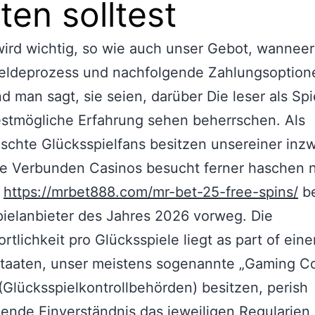
ten solltest
ird wichtig, so wie auch unser Gebot, wannee
eldeprozess und nachfolgende Zahlungsoption
 man sagt, sie seien, darüber Die leser als Spi
stmögliche Erfahrung sehen beherrschen. Als
ischte Glücksspielfans besitzen unsereiner inz
ge Verbunden Casinos besucht ferner haschen 
5
https://mrbet888.com/mr-bet-25-free-spins/
be
ielanbieter des Jahres 2026 vorweg. Die
rtlichkeit pro Glücksspiele liegt as part of eine
taaten, unser meistens sogenannte „Gaming Co
(Glücksspielkontrollbehörden) besitzen, perish
ende Einverständnis das jeweiligen Regularien