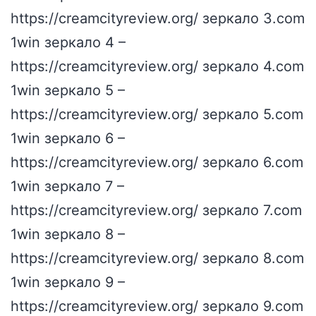
https://creamcityreview.org/ зеркало 3.com
1win зеркало 4 –
https://creamcityreview.org/ зеркало 4.com
1win зеркало 5 –
https://creamcityreview.org/ зеркало 5.com
1win зеркало 6 –
https://creamcityreview.org/ зеркало 6.com
1win зеркало 7 –
https://creamcityreview.org/ зеркало 7.com
1win зеркало 8 –
https://creamcityreview.org/ зеркало 8.com
1win зеркало 9 –
https://creamcityreview.org/ зеркало 9.com