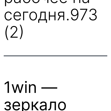
сегодня.973
(2)
1win —
зеркало