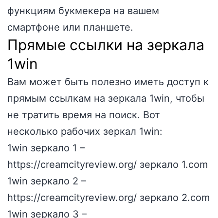
функциям букмекера на вашем
смартфоне или планшете.
Прямые ссылки на зеркала
1win
Вам может быть полезно иметь доступ к
прямым ссылкам на зеркала 1win, чтобы
не тратить время на поиск. Вот
несколько рабочих зеркал 1win:
1win зеркало 1 –
https://creamcityreview.org/ зеркало 1.com
1win зеркало 2 –
https://creamcityreview.org/ зеркало 2.com
1win зеркало 3 –