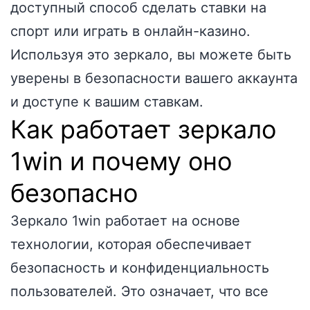
доступный способ сделать ставки на
спорт или играть в онлайн-казино.
Используя это зеркало, вы можете быть
уверены в безопасности вашего аккаунта
и доступе к вашим ставкам.
Как работает зеркало
1win и почему оно
безопасно
Зеркало 1win работает на основе
технологии, которая обеспечивает
безопасность и конфиденциальность
пользователей. Это означает, что все