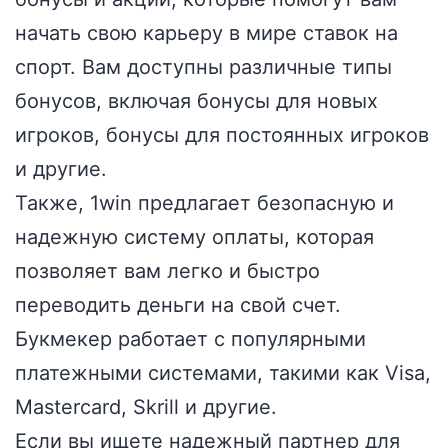
начать свою карьеру в мире ставок на
спорт. Вам доступны различные типы
бонусов, включая бонусы для новых
игроков, бонусы для постоянных игроков
и другие.
Также, 1win предлагает безопасную и
надежную систему оплаты, которая
позволяет вам легко и быстро
переводить деньги на свой счет.
Букмекер работает с популярными
платежными системами, такими как Visa,
Mastercard, Skrill и другие.
Если вы ищете надежный партнер для