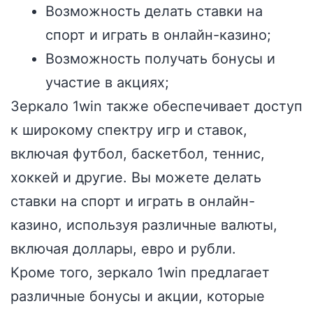
Возможность делать ставки на
спорт и играть в онлайн-казино;
Возможность получать бонусы и
участие в акциях;
Зеркало 1win также обеспечивает доступ
к широкому спектру игр и ставок,
включая футбол, баскетбол, теннис,
хоккей и другие. Вы можете делать
ставки на спорт и играть в онлайн-
казино, используя различные валюты,
включая доллары, евро и рубли.
Кроме того, зеркало 1win предлагает
различные бонусы и акции, которые