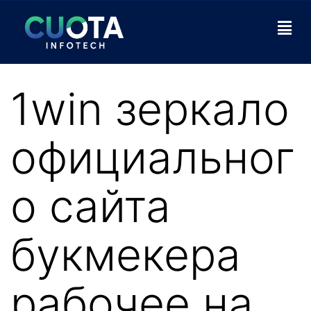
1win зеркало
официальног
о сайта
букмекера
рабочее на