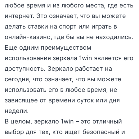
любое время и из любого места, где есть
интернет. Это означает, что вы можете
делать ставки на спорт или играть в
онлайн-казино, где бы вы не находились.
Еще одним преимуществом
использования зеркала 1win является его
доступность. Зеркало работает на
сегодня, что означает, что вы можете
использовать его в любое время, не
зависящее от времени суток или дня
недели.
В целом, зеркало 1win – это отличный
выбор для тех, кто ищет безопасный и