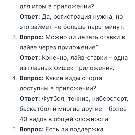
для игры в приложении?
Ответ:
Да, регистрация нужна, но
это займет не больше пары минут.
Вопрос:
Можно ли делать ставки в
лайве через приложение?
Ответ:
Конечно, лайв-ставки – одна
из главных фишек приложения.
Вопрос:
Какие виды спорта
доступны в приложении?
Ответ:
Футбол, теннис, киберспорт,
баскетбол и многие другие – более
40 видов в общей сложности.
Вопрос:
Есть ли поддержка