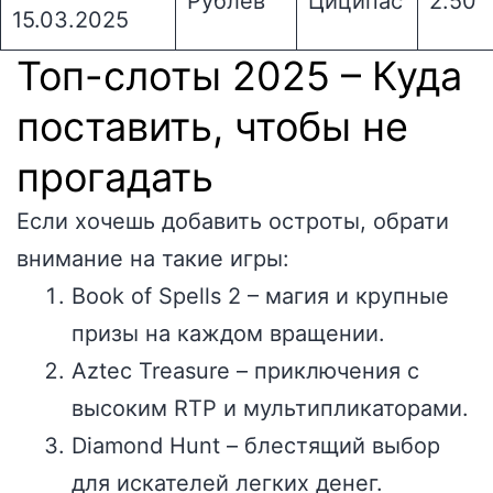
Рублев
Циципас
2.50
15.03.2025
Топ-слоты 2025 – Куда
поставить, чтобы не
прогадать
Если хочешь добавить остроты, обрати
внимание на такие игры:
Book of Spells 2 – магия и крупные
призы на каждом вращении.
Aztec Treasure – приключения с
высоким RTP и мультипликаторами.
Diamond Hunt – блестящий выбор
для искателей легких денег.