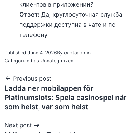
клиентов в приложении?
Ответ:
Да, круглосуточная служба
поддержки доступна в чате и по
телефону.
Published
June 4, 2026
By
cuotaadmin
Categorized as
Uncategorized
Previous post
Ladda ner mobilappen för
Platinumslots: Spela casinospel när
som helst, var som helst
Next post