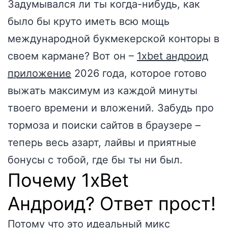
Задумывался ли ты когда-нибудь, как
было бы круто иметь всю мощь
международной букмекерской конторы в
своем кармане? Вот он –
1xbet андроид
приложение
2026 года, которое готово
выжать максимум из каждой минуты
твоего времени и вложений. Забудь про
тормоза и поиски сайтов в браузере –
теперь весь азарт, лайвы и приятные
бонусы с тобой, где бы ты ни был.
Почему 1xBet
Андроид? Ответ прост!
Потому что это идеальный микс