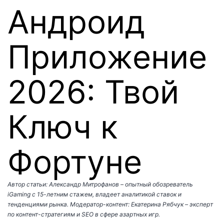
Андроид
Приложение
2026: Твой
Ключ к
Фортуне
Автор статьи: Александр Митрофанов – опытный обозреватель
iGaming с 15-летним стажем, владеет аналитикой ставок и
тенденциями рынка. Модератор-контент: Екатерина Рябчук – эксперт
по контент-стратегиям и SEO в сфере азартных игр.