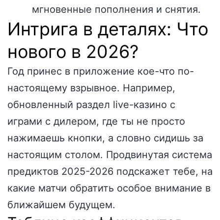
мгновенные пополнения и снятия.
Интрига в деталях: Что
нового в 2026?
Год принес в приложение кое-что по-
настоящему взрывное. Например,
обновленный раздел live-казино с
играми с дилером, где ты не просто
нажимаешь кнопки, а словно сидишь за
настоящим столом. Продвинутая система
предиктов 2025-2026 подскажет тебе, на
какие матчи обратить особое внимание в
ближайшем будущем.