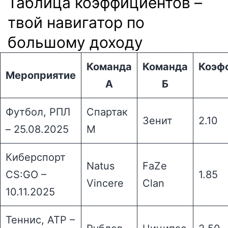
Таблица коэффициентов –
твой навигатор по
большому доходу
Команда
Команда
Коэф
Мероприятие
А
Б
Футбол, РПЛ
Спартак
Зенит
2.10
– 25.08.2025
М
Киберспорт
Natus
FaZe
CS:GO –
1.85
Vincere
Clan
10.11.2025
Теннис, ATP –