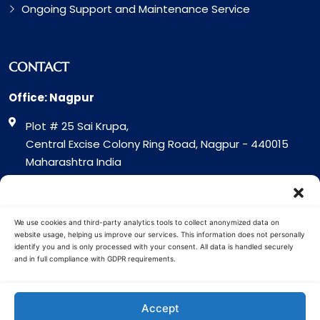
Ongoing Support and Maintenance Service
CONTACT
Office: Nagpur
Plot # 25 Sai Krupa,
Central Excise Colony Ring Road, Nagpur - 440015
Maharashtra India
Office: Surat
317 Green Plaza Motha Varacha, Near VIP Circle
We use cookies and third-party analytics tools to collect anonymized data on
Surat - 394101
website usage, helping us improve our services. This information does not personally
identify you and is only processed with your consent. All data is handled securely
Gujrat India
and in full compliance with GDPR requirements.
Copyright © 2026 Cuota Infotech
Accept