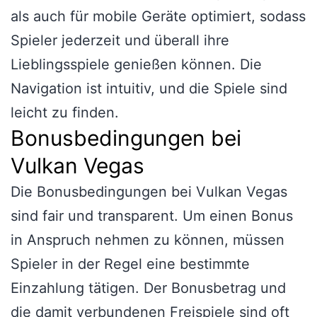
als auch für mobile Geräte optimiert, sodass
Spieler jederzeit und überall ihre
Lieblingsspiele genießen können. Die
Navigation ist intuitiv, und die Spiele sind
leicht zu finden.
Bonusbedingungen bei
Vulkan Vegas
Die Bonusbedingungen bei Vulkan Vegas
sind fair und transparent. Um einen Bonus
in Anspruch nehmen zu können, müssen
Spieler in der Regel eine bestimmte
Einzahlung tätigen. Der Bonusbetrag und
die damit verbundenen Freispiele sind oft