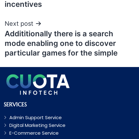
incentives
Next post
Addititionally there is a search
mode enabling one to discover
particular games for the simple
SERVICES
Admin Support Service
Digital Marketing Service
E-Commerce Service