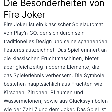
Die Besonderheiten von
Fire Joker
Fire Joker ist ein klassischer Spielautomat
von Play'n GO, der sich durch sein
traditionelles Design und seine spannenden
Features auszeichnet. Das Spiel erinnert an
die klassischen Fruchtmaschinen, bietet
aber gleichzeitig moderne Elemente, die
das Spielerlebnis verbessern. Die Symbole
bestehen hauptsächlich aus Früchten wie
Kirschen, Zitronen, Pflaumen und
Wassermelonen, sowie aus Glückssymbolen
wie der Zahl 7 und dem Joker. Das Spiel ist