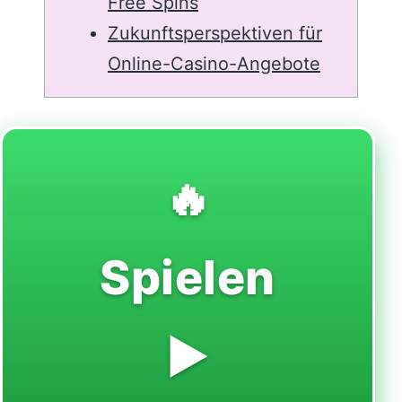
Free Spins
Zukunftsperspektiven für
Online-Casino-Angebote
🔥
Spielen
▶️