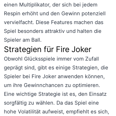
einen Multiplikator, der sich bei jedem
Respin erhöht und den Gewinn potenziell
vervielfacht. Diese Features machen das
Spiel besonders attraktiv und halten die
Spieler am Ball.
Strategien für Fire Joker
Obwohl Glücksspiele immer vom Zufall
geprägt sind, gibt es einige Strategien, die
Spieler bei Fire Joker anwenden können,
um ihre Gewinnchancen zu optimieren.
Eine wichtige Strategie ist es, den Einsatz
sorgfältig zu wählen. Da das Spiel eine
hohe Volatilität aufweist, empfiehlt es sich,