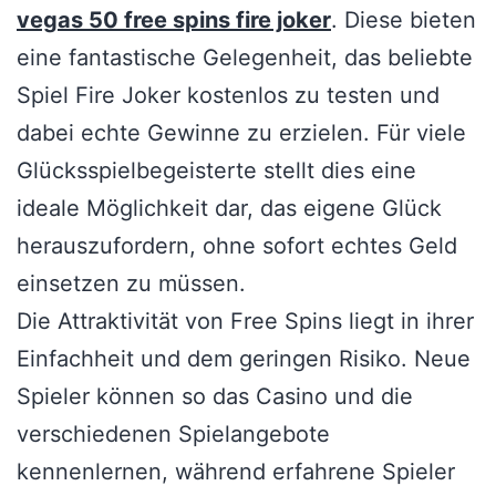
vegas 50 free spins fire joker
. Diese bieten
eine fantastische Gelegenheit, das beliebte
Spiel Fire Joker kostenlos zu testen und
dabei echte Gewinne zu erzielen. Für viele
Glücksspielbegeisterte stellt dies eine
ideale Möglichkeit dar, das eigene Glück
herauszufordern, ohne sofort echtes Geld
einsetzen zu müssen.
Die Attraktivität von Free Spins liegt in ihrer
Einfachheit und dem geringen Risiko. Neue
Spieler können so das Casino und die
verschiedenen Spielangebote
kennenlernen, während erfahrene Spieler