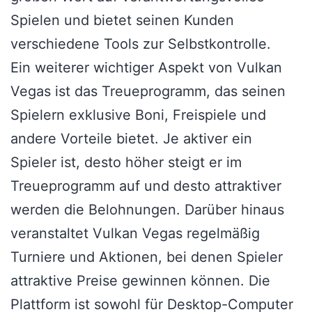
Spielen und bietet seinen Kunden
verschiedene Tools zur Selbstkontrolle.
Ein weiterer wichtiger Aspekt von Vulkan
Vegas ist das Treueprogramm, das seinen
Spielern exklusive Boni, Freispiele und
andere Vorteile bietet. Je aktiver ein
Spieler ist, desto höher steigt er im
Treueprogramm auf und desto attraktiver
werden die Belohnungen. Darüber hinaus
veranstaltet Vulkan Vegas regelmäßig
Turniere und Aktionen, bei denen Spieler
attraktive Preise gewinnen können. Die
Plattform ist sowohl für Desktop-Computer