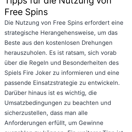
Tipps für die Nutzung von
Free Spins
Die Nutzung von Free Spins erfordert eine
strategische Herangehensweise, um das
Beste aus den kostenlosen Drehungen
herauszuholen. Es ist ratsam, sich vorab
über die Regeln und Besonderheiten des
Spiels Fire Joker zu informieren und eine
passende Einsatzstrategie zu entwickeln.
Darüber hinaus ist es wichtig, die
Umsatzbedingungen zu beachten und
sicherzustellen, dass man alle
Anforderungen erfüllt, um Gewinne