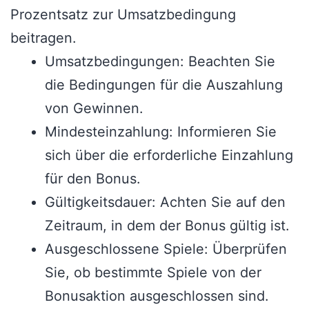
Prozentsatz zur Umsatzbedingung
beitragen.
Umsatzbedingungen: Beachten Sie
die Bedingungen für die Auszahlung
von Gewinnen.
Mindesteinzahlung: Informieren Sie
sich über die erforderliche Einzahlung
für den Bonus.
Gültigkeitsdauer: Achten Sie auf den
Zeitraum, in dem der Bonus gültig ist.
Ausgeschlossene Spiele: Überprüfen
Sie, ob bestimmte Spiele von der
Bonusaktion ausgeschlossen sind.