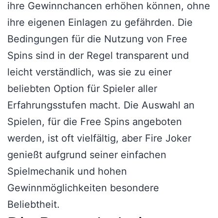
ihre Gewinnchancen erhöhen können, ohne
ihre eigenen Einlagen zu gefährden. Die
Bedingungen für die Nutzung von Free
Spins sind in der Regel transparent und
leicht verständlich, was sie zu einer
beliebten Option für Spieler aller
Erfahrungsstufen macht. Die Auswahl an
Spielen, für die Free Spins angeboten
werden, ist oft vielfältig, aber Fire Joker
genießt aufgrund seiner einfachen
Spielmechanik und hohen
Gewinnmöglichkeiten besondere
Beliebtheit.