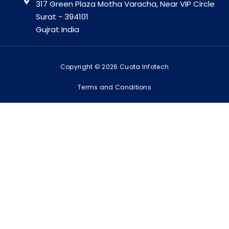
317 Green Plaza Motha Varacha, Near VIP Circle
Surat - 394101
Gujrat India
Copyright © 2026 Cuota Infotech
Terms and Conditions