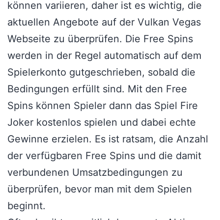
können variieren, daher ist es wichtig, die
aktuellen Angebote auf der Vulkan Vegas
Webseite zu überprüfen. Die Free Spins
werden in der Regel automatisch auf dem
Spielerkonto gutgeschrieben, sobald die
Bedingungen erfüllt sind. Mit den Free
Spins können Spieler dann das Spiel Fire
Joker kostenlos spielen und dabei echte
Gewinne erzielen. Es ist ratsam, die Anzahl
der verfügbaren Free Spins und die damit
verbundenen Umsatzbedingungen zu
überprüfen, bevor man mit dem Spielen
beginnt.