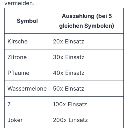
vermeiden.
Auszahlung (bei 5
Symbol
gleichen Symbolen)
Kirsche
20x Einsatz
Zitrone
30x Einsatz
Pflaume
40x Einsatz
Wassermelone
50x Einsatz
7
100x Einsatz
Joker
200x Einsatz